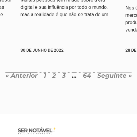
as
digital e sua influência por todo o mundo,
Nos ú
de
mas a realidade é que não se trata de um
merc
produ
venda
30 DE JUNHO DE 2022
28 DE
« Anterior
1
2
3
…
64
Seguinte »