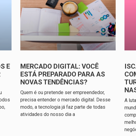
S E
MERCADO DIGITAL: VOCÊ
ISC
R
ESTÁ PREPARADO PARA AS
CO
NOVAS TENDÊNCIAS?
TU
NA
u
Quem é ou pretende ser empreendedor,
todos
precisa entender o mercado digital. Desse
A lut
po,
modo, a tecnologia já faz parte de todas
mundo
atividades do nosso dia a
compl
melh
negó