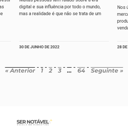
as
digital e sua influência por todo o mundo,
Nos ú
de
mas a realidade é que não se trata de um
merc
produ
venda
30 DE JUNHO DE 2022
28 DE
« Anterior
1
2
3
…
64
Seguinte »