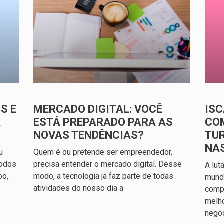
S E
MERCADO DIGITAL: VOCÊ
ISC
R
ESTÁ PREPARADO PARA AS
CO
NOVAS TENDÊNCIAS?
TU
NA
u
Quem é ou pretende ser empreendedor,
todos
precisa entender o mercado digital. Desse
A lut
po,
modo, a tecnologia já faz parte de todas
mundo
atividades do nosso dia a
compl
melh
negó