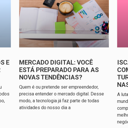
S E
MERCADO DIGITAL: VOCÊ
ISC
R
ESTÁ PREPARADO PARA AS
CO
NOVAS TENDÊNCIAS?
TU
NA
u
Quem é ou pretende ser empreendedor,
todos
precisa entender o mercado digital. Desse
A lut
po,
modo, a tecnologia já faz parte de todas
mundo
atividades do nosso dia a
compl
melh
negó