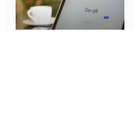
25 FRASES DE MARKETING DIGITAL E AS
LIÇÕES QUE SEU NEGÓCIO PODE TIRAR DELA
Você já se pegou em um momento sem
inspiração? Sabe aqueles dias em que as boas
ideias insistem em não aparecer? Quem trabalha
com marketing
14 DE JULHO DE 2022