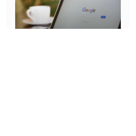
25 FRASES DE MARKETING DIGITAL E AS
LIÇÕES QUE SEU NEGÓCIO PODE TIRAR DELA
Você já se pegou em um momento sem
inspiração? Sabe aqueles dias em que as boas
ideias insistem em não aparecer? Quem trabalha
com marketing
14 DE JULHO DE 2022