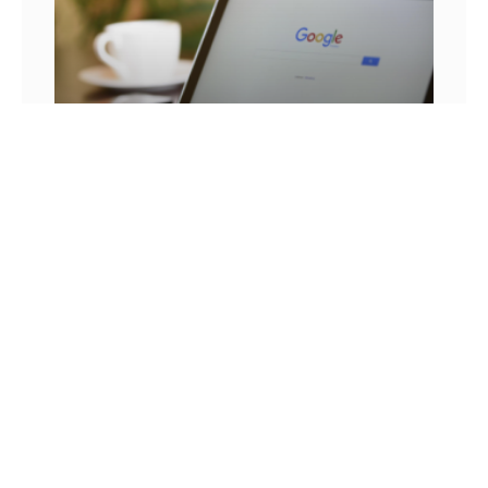
25 FRASES DE MARKETING DIGITAL E AS
LIÇÕES QUE SEU NEGÓCIO PODE TIRAR DELA
Você já se pegou em um momento sem
inspiração? Sabe aqueles dias em que as boas
ideias insistem em não aparecer? Quem trabalha
com marketing
14 DE JULHO DE 2022