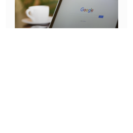
25 FRASES DE MARKETING DIGITAL E AS
LIÇÕES QUE SEU NEGÓCIO PODE TIRAR DELA
Você já se pegou em um momento sem
inspiração? Sabe aqueles dias em que as boas
ideias insistem em não aparecer? Quem trabalha
com marketing
14 DE JULHO DE 2022