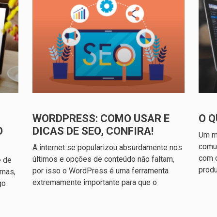
WORDPRESS: COMO USAR E
O Q
O
DICAS DE SEO, CONFIRA!
Um mi
comu
A internet se popularizou absurdamente nos
com o
últimos e opções de conteúdo não faltam,
e de
prod
por isso o WordPress é uma ferramenta
 mas,
extremamente importante para que o
go