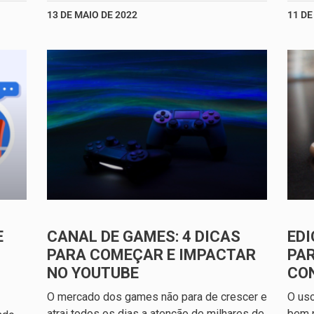
13 DE MAIO DE 2022
11 DE
E
CANAL DE GAMES: 4 DICAS
EDI
PARA COMEÇAR E IMPACTAR
PAR
NO YOUTUBE
CO
O mercado dos games não para de crescer e
O uso
atrai todos os dias a atenção de milhares de
bem p