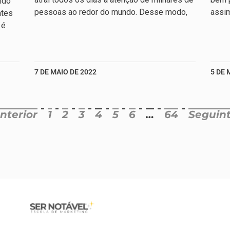
ndo
pessoas ao redor do mundo. Desse modo,
assim
ntes
 é
7 DE MAIO DE 2022
5 DE 
nterior
1
2
3
4
5
6
…
64
Seguint