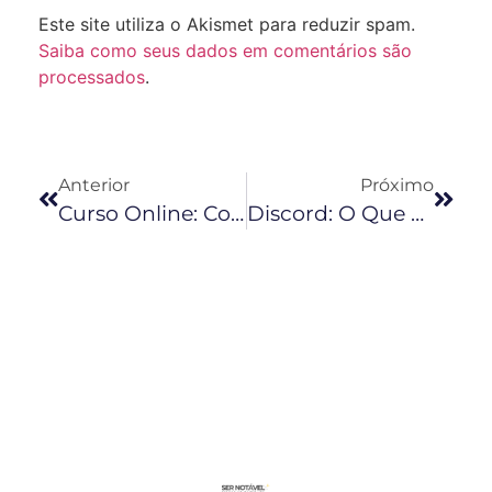
Este site utiliza o Akismet para reduzir spam.
Saiba como seus dados em comentários são
processados
.
Anterior
Próximo
Curso Online: Confira 8 Dicas De Como Ganhar Dinheiro
Discord: O Que É? Como Usar Os Servidores? São Os Novos Fóruns?