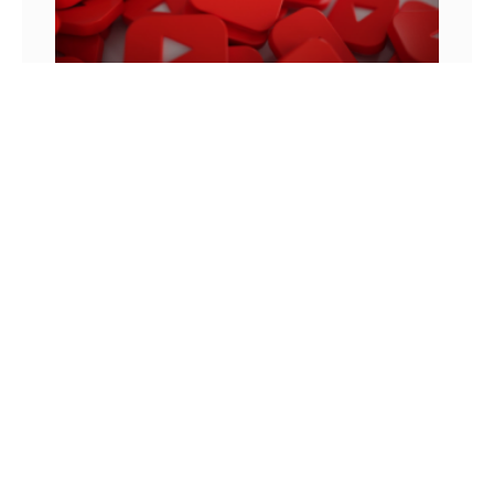
MONETIZAÇÃO DO YOUTUBE: OS VÍDEOS
ANTERIORES MONETIZAM?
Para entender como funcionam as regras de
monetização do YouTube, podemos lembrar de
uma história que aconteceu em 2010. Neste ano,
um jovem chamado Felix
8 DE JUNHO DE 2022