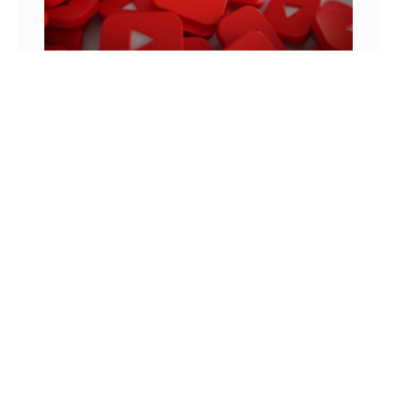
MONETIZAÇÃO DO YOUTUBE: OS VÍDEOS
ANTERIORES MONETIZAM?
Para entender como funcionam as regras de
monetização do YouTube, podemos lembrar de
uma história que aconteceu em 2010. Neste ano,
um jovem chamado Felix
8 DE JUNHO DE 2022