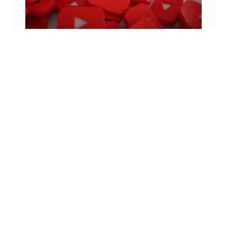
MONETIZAÇÃO DO YOUTUBE: OS VÍDEOS
ANTERIORES MONETIZAM?
Para entender como funcionam as regras de
monetização do YouTube, podemos lembrar de
uma história que aconteceu em 2010. Neste ano,
um jovem chamado Felix
8 DE JUNHO DE 2022