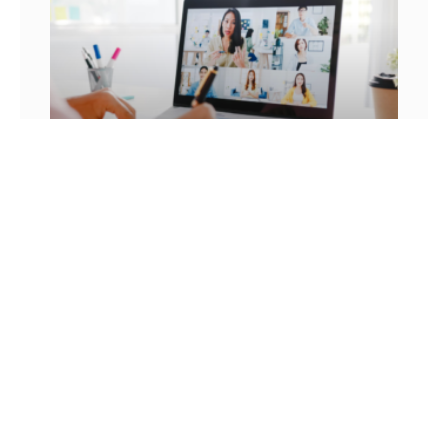
VEJA O QUE DEU CERTO E O QUE O NÃO
CONSEGUIU SE ADAPTAR AO EAD
A sigla EAD vem do termo “ensino a distância”,
nesse modelo de ensino, ao invés dos alunos
estarem presentes fisicamente em uma sala de
aula
15 DE ABRIL DE 2022