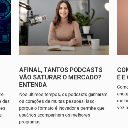
AFINAL, TANTOS PODCASTS
COM
VÃO SATURAR O MERCADO?
É 
ENTENDA
Como
engaj
re
Nos últimos tempos, os podcasts ganharam
melho
e das
os corações de muitas pessoas, isso
vez m
ues
porque o formato é inovador e permite que
s,
usuários acompanhem os melhores
programas