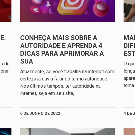
E:
CONHEÇA MAIS SOBRE A
MA
AUTORIDADE E APRENDA 4
DIF
DICAS PARA APRIMORAR A
ES
SUA
as de
O qu
brar
longa
Atualmente, se você trabalha na internet com
.
apare
certeza já ouviu falar do termo autoridade.
torna
Nos últimos tempos, ter autoridade na
internet, seja em seu site,
6 DE JUNHO DE 2022
4 DE 