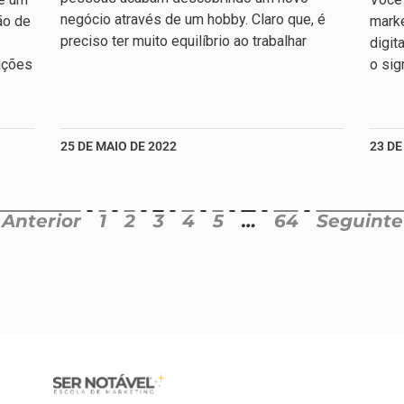
negócio através de um hobby. Claro que, é
ão de
marke
preciso ter muito equilíbrio ao trabalhar
digit
ações
o sig
25 DE MAIO DE 2022
23 DE
 Anterior
1
2
3
4
5
…
64
Seguinte