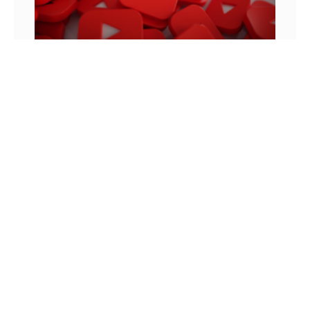
MONETIZAÇÃO DO YOUTUBE: OS VÍDEOS
ANTERIORES MONETIZAM?
Para entender como funcionam as regras de
monetização do YouTube, podemos lembrar de
uma história que aconteceu em 2010. Neste ano,
um jovem chamado Felix
8 DE JUNHO DE 2022