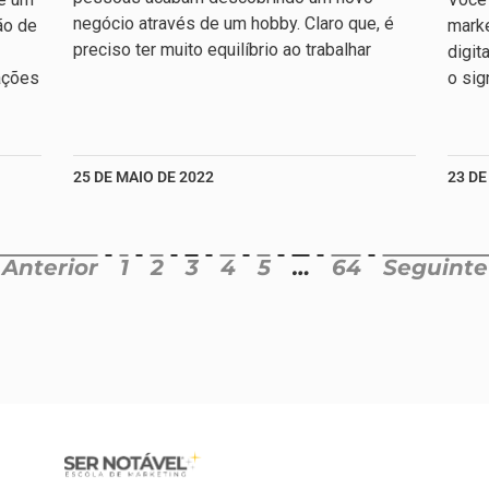
negócio através de um hobby. Claro que, é
ão de
marke
preciso ter muito equilíbrio ao trabalhar
digit
ações
o sig
25 DE MAIO DE 2022
23 DE
 Anterior
1
2
3
4
5
…
64
Seguinte