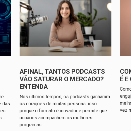
AFINAL, TANTOS PODCASTS
COM
VÃO SATURAR O MERCADO?
É 
ENTENDA
Como
engaj
re
Nos últimos tempos, os podcasts ganharam
melho
e das
os corações de muitas pessoas, isso
vez m
ues
porque o formato é inovador e permite que
s,
usuários acompanhem os melhores
programas