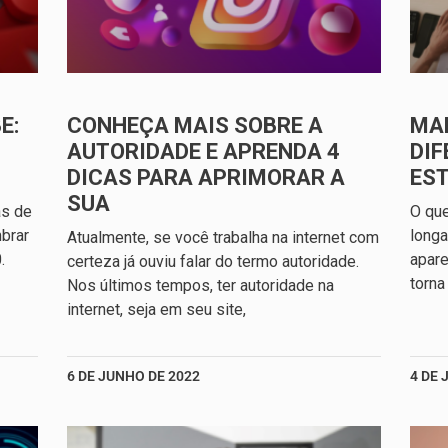
E:
CONHEÇA MAIS SOBRE A
MA
AUTORIDADE E APRENDA 4
DIF
DICAS PARA APRIMORAR A
ES
SUA
as de
O qu
brar
longa
Atualmente, se você trabalha na internet com
.
apare
certeza já ouviu falar do termo autoridade.
torna
Nos últimos tempos, ter autoridade na
internet, seja em seu site,
6 DE JUNHO DE 2022
4 DE 