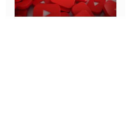
MONETIZAÇÃO DO YOUTUBE: OS VÍDEOS
ANTERIORES MONETIZAM?
Para entender como funcionam as regras de
monetização do YouTube, podemos lembrar de
uma história que aconteceu em 2010. Neste ano,
um jovem chamado Felix
8 DE JUNHO DE 2022