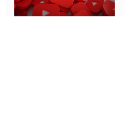
MONETIZAÇÃO DO YOUTUBE: OS VÍDEOS
ANTERIORES MONETIZAM?
Para entender como funcionam as regras de
monetização do YouTube, podemos lembrar de
uma história que aconteceu em 2010. Neste ano,
um jovem chamado Felix
8 DE JUNHO DE 2022