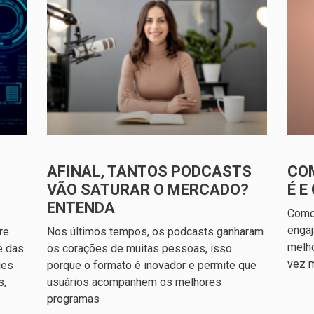
AFINAL, TANTOS PODCASTS
COM
VÃO SATURAR O MERCADO?
É 
ENTENDA
Como
engaj
re
Nos últimos tempos, os podcasts ganharam
melho
e das
os corações de muitas pessoas, isso
vez m
ues
porque o formato é inovador e permite que
s,
usuários acompanhem os melhores
programas