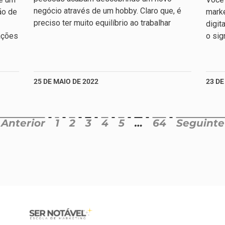
negócio através de um hobby. Claro que, é
ão de
marke
preciso ter muito equilíbrio ao trabalhar
digit
ações
o sig
25 DE MAIO DE 2022
23 DE
 Anterior
1
2
3
4
5
…
64
Seguinte