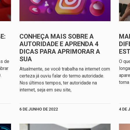
E:
CONHEÇA MAIS SOBRE A
MA
AUTORIDADE E APRENDA 4
DIF
DICAS PARA APRIMORAR A
ES
SUA
as de
O qu
brar
longa
Atualmente, se você trabalha na internet com
.
apare
certeza já ouviu falar do termo autoridade.
torna
Nos últimos tempos, ter autoridade na
internet, seja em seu site,
6 DE JUNHO DE 2022
4 DE 