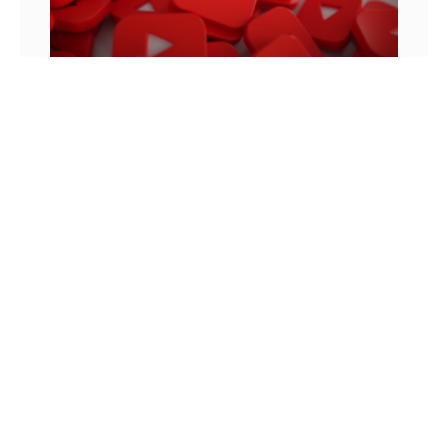
MONETIZAÇÃO DO YOUTUBE: OS VÍDEOS
ANTERIORES MONETIZAM?
Para entender como funcionam as regras de
monetização do YouTube, podemos lembrar de
uma história que aconteceu em 2010. Neste ano,
um jovem chamado Felix
8 DE JUNHO DE 2022