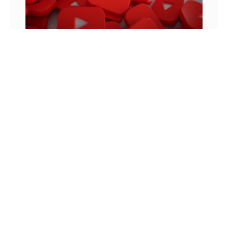
MONETIZAÇÃO DO YOUTUBE: OS VÍDEOS
ANTERIORES MONETIZAM?
Para entender como funcionam as regras de
monetização do YouTube, podemos lembrar de
uma história que aconteceu em 2010. Neste ano,
um jovem chamado Felix
8 DE JUNHO DE 2022