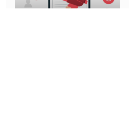
INFLUÊNCIA DIGITAL: VEJA COMO ATINGIR E
GANHAR DINHEIRO COM ELA
Você já ouviu falar sobre influência digital? Nos
últimos anos, esse é um conceito que vem sendo
muito tratado, principalmente por aqueles que
utilizam as
26 DE JUNHO DE 2022