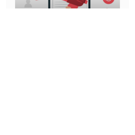
INFLUÊNCIA DIGITAL: VEJA COMO ATINGIR E
GANHAR DINHEIRO COM ELA
Você já ouviu falar sobre influência digital? Nos
últimos anos, esse é um conceito que vem sendo
muito tratado, principalmente por aqueles que
utilizam as
26 DE JUNHO DE 2022