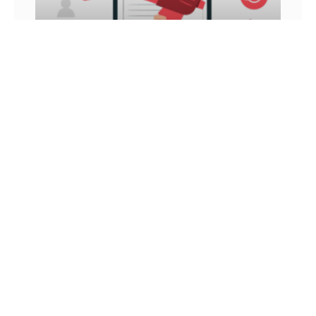
INFLUÊNCIA DIGITAL: VEJA COMO ATINGIR E
GANHAR DINHEIRO COM ELA
Você já ouviu falar sobre influência digital? Nos
últimos anos, esse é um conceito que vem sendo
muito tratado, principalmente por aqueles que
utilizam as
26 DE JUNHO DE 2022