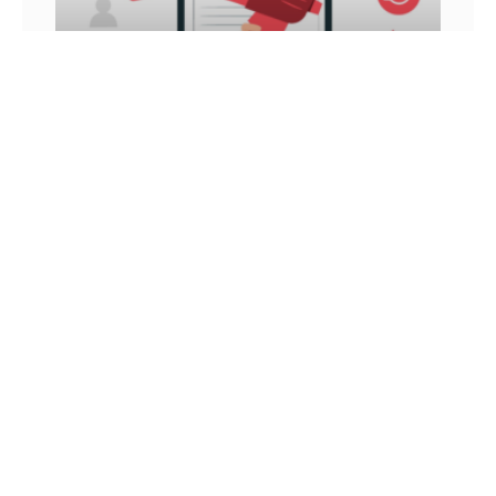
INFLUÊNCIA DIGITAL: VEJA COMO ATINGIR E
GANHAR DINHEIRO COM ELA
Você já ouviu falar sobre influência digital? Nos
últimos anos, esse é um conceito que vem sendo
muito tratado, principalmente por aqueles que
utilizam as
26 DE JUNHO DE 2022