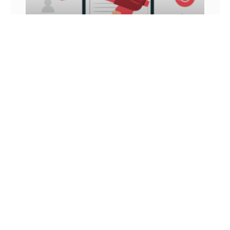
INFLUÊNCIA DIGITAL: VEJA COMO ATINGIR E
GANHAR DINHEIRO COM ELA
Você já ouviu falar sobre influência digital? Nos
últimos anos, esse é um conceito que vem sendo
muito tratado, principalmente por aqueles que
utilizam as
26 DE JUNHO DE 2022