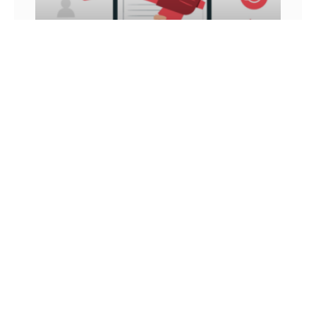
INFLUÊNCIA DIGITAL: VEJA COMO ATINGIR E
GANHAR DINHEIRO COM ELA
Você já ouviu falar sobre influência digital? Nos
últimos anos, esse é um conceito que vem sendo
muito tratado, principalmente por aqueles que
utilizam as
26 DE JUNHO DE 2022