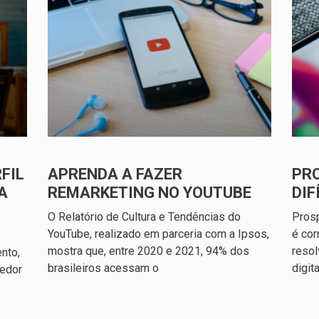
FIL
APRENDA A FAZER
PR
A
REMARKETING NO YOUTUBE
DIF
O Relatório de Cultura e Tendências do
Prosp
YouTube, realizado em parceria com a Ipsos,
é cor
mostra que, entre 2020 e 2021, 94% dos
reso
nto,
brasileiros acessam o
digit
edor