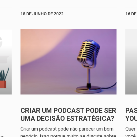
18 DE JUNHO DE 2022
16 DE
CRIAR UM PODCAST PODE SER
PAS
UMA DECISÃO ESTRATÉGICA?
YO
Criar um podcast pode não parecer um bom
Quer 
negócio, isso porque muito se discute sobre
você
deo