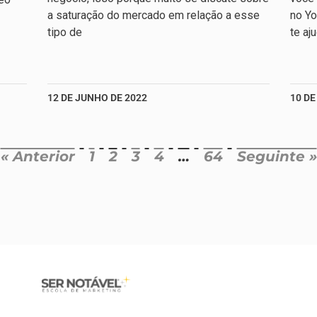
a saturação do mercado em relação a esse
no Yo
tipo de
te aj
12 DE JUNHO DE 2022
10 DE
« Anterior
1
2
3
4
…
64
Seguinte »