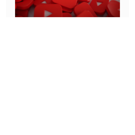
MONETIZAÇÃO DO YOUTUBE: OS VÍDEOS
ANTERIORES MONETIZAM?
Para entender como funcionam as regras de
monetização do YouTube, podemos lembrar de
uma história que aconteceu em 2010. Neste ano,
um jovem chamado Felix
8 DE JUNHO DE 2022