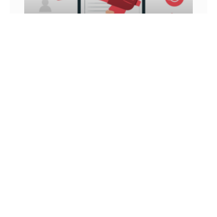
INFLUÊNCIA DIGITAL: VEJA COMO ATINGIR E
GANHAR DINHEIRO COM ELA
Você já ouviu falar sobre influência digital? Nos
últimos anos, esse é um conceito que vem sendo
muito tratado, principalmente por aqueles que
utilizam as
26 DE JUNHO DE 2022