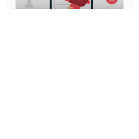
INFLUÊNCIA DIGITAL: VEJA COMO ATINGIR E
GANHAR DINHEIRO COM ELA
Você já ouviu falar sobre influência digital? Nos
últimos anos, esse é um conceito que vem sendo
muito tratado, principalmente por aqueles que
utilizam as
26 DE JUNHO DE 2022