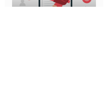
INFLUÊNCIA DIGITAL: VEJA COMO ATINGIR E
GANHAR DINHEIRO COM ELA
Você já ouviu falar sobre influência digital? Nos
últimos anos, esse é um conceito que vem sendo
muito tratado, principalmente por aqueles que
utilizam as
26 DE JUNHO DE 2022