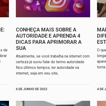
E:
CONHEÇA MAIS SOBRE A
MA
AUTORIDADE E APRENDA 4
DIF
DICAS PARA APRIMORAR A
ES
SUA
as de
O qu
brar
longa
Atualmente, se você trabalha na internet com
.
apare
certeza já ouviu falar do termo autoridade.
torna
Nos últimos tempos, ter autoridade na
internet, seja em seu site,
6 DE JUNHO DE 2022
4 DE 