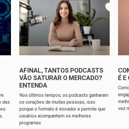
AFINAL, TANTOS PODCASTS
COM
VÃO SATURAR O MERCADO?
É 
ENTENDA
Como
engaj
re
Nos últimos tempos, os podcasts ganharam
melho
e das
os corações de muitas pessoas, isso
vez m
ues
porque o formato é inovador e permite que
s,
usuários acompanhem os melhores
programas