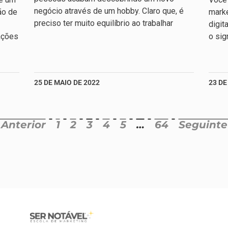
negócio através de um hobby. Claro que, é
ão de
marke
preciso ter muito equilíbrio ao trabalhar
digit
ações
o sig
25 DE MAIO DE 2022
23 DE
 Anterior
1
2
3
4
5
…
64
Seguinte