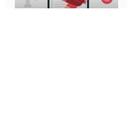
INFLUÊNCIA DIGITAL: VEJA COMO ATINGIR E
GANHAR DINHEIRO COM ELA
Você já ouviu falar sobre influência digital? Nos
últimos anos, esse é um conceito que vem sendo
muito tratado, principalmente por aqueles que
utilizam as
26 DE JUNHO DE 2022